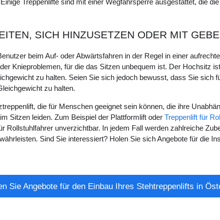
nige Treppenlifte sind mit einer Wegfahrsperre ausgestattet, die die
EITEN, SICH HINZUSETZEN ODER MIT GEBE
enutzer beim Auf- oder Abwärtsfahren in der Regel in einer aufrechten P
der Knieproblemen, für die das Sitzen unbequem ist. Der Hochsitz i
chgewicht zu halten. Seien Sie sich jedoch bewusst, dass Sie sich für
leichgewicht zu halten.
treppenlift, die für Menschen geeignet sein können, die ihre Unabhän
 Sitzen leiden. Zum Beispiel der Plattformlift oder
Treppenlift für Ro
 für Rollstuhlfahrer unverzichtbar. In jedem Fall werden zahlreiche Zub
hrleisten. Sind Sie interessiert? Holen Sie sich Angebote für die Instal
en Sie Angebote für den Einbau Ihres Stehtreppenlifts in Öst