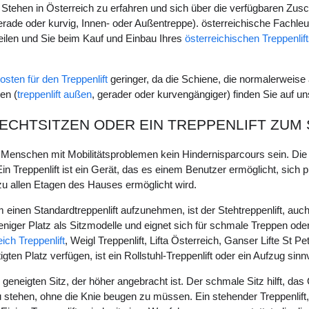
 Stehen in Österreich zu erfahren und sich über die verfügbaren Zusch
erade oder kurvig, Innen- oder Außentreppe). österreichische Fachl
eilen und Sie beim Kauf und Einbau Ihres
österreichischen Treppenlif
osten für den Treppenlift
geringer, da die Schiene, die normalerweise 
en (
treppenlift außen
, gerader oder kurvengängiger) finden Sie auf un
RECHTSITZEN ODER EIN TREPPENLIFT ZUM
Menschen mit Mobilitätsproblemen kein Hindernisparcours sein. Die Ins
 Treppenlift ist ein Gerät, das es einem Benutzer ermöglicht, sich p
u allen Etagen des Hauses ermöglicht wird.
 einen Standardtreppenlift aufzunehmen, ist der Stehtreppenlift, auch 
weniger Platz als Sitzmodelle und eignet sich für schmale Treppen ode
ch Treppenlift
, Weigl Treppenlift, Lifta Österreich, Ganser Lifte St
gten Platz verfügen, ist ein Rollstuhl-Treppenlift oder ein Aufzug sinnv
 geneigten Sitz, der höher angebracht ist. Der schmale Sitz hilft, da
u stehen, ohne die Knie beugen zu müssen. Ein stehender Treppenlift,