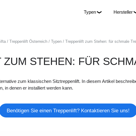
Typen
Hersteller
ifta
Treppenlift Österreich
Typen
Treppenlift zum Stehen: für schmale Tr
T ZUM STEHEN: FÜR SCHM
lternative zum klassischen Sitztreppenlift. In diesem Artikel beschre
n, in denen er installiert werden kann.
Benötigen Sie einen Treppenlift? Kontaktieren Sie uns!