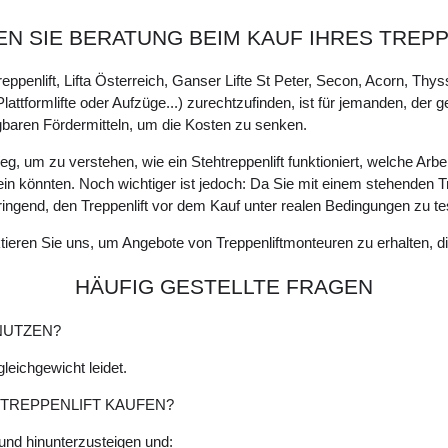
N SIE BERATUNG BEIM KAUF IHRES TREP
ppenlift, Lifta Österreich, Ganser Lifte St Peter, Secon, Acorn, Thy
Plattformlifte oder Aufzüge...) zurechtzufinden, ist für jemanden, der 
aren Fördermitteln, um die Kosten zu senken.
 um zu verstehen, wie ein Stehtreppenlift funktioniert, welche Arbeite
n könnten. Noch wichtiger ist jedoch: Da Sie mit einem stehenden Tr
ingend, den Treppenlift vor dem Kauf unter realen Bedingungen zu te
eren Sie uns, um Angebote von Treppenliftmonteuren zu erhalten, die i
HÄUFIG GESTELLTE FRAGEN
NUTZEN?
leichgewicht leidet.
 TREPPENLIFT KAUFEN?
 und hinunterzusteigen und: